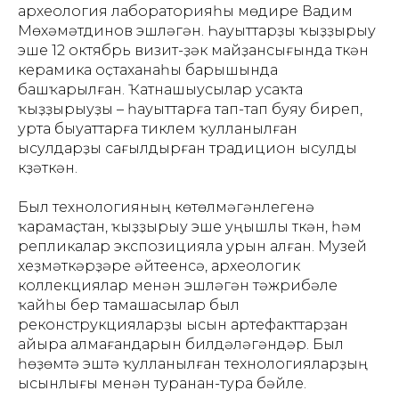
археология лабораторияһы мөдире Вадим
Мөхәмәтдинов эшләгән. Һауыттарҙы ҡыҙҙырыу
эше 12 октябрь визит-үҙәк майҙансығында үткән
керамика оҫтаханаһы барышында
башҡарылған. Ҡатнашыусылар усаҡта
ҡыҙҙырыуҙы – һауыттарға тап-тап буяу биреп,
урта быуаттарға тиклем ҡулланылған
ысулдарҙы сағылдырған традицион ысулды
күҙәткән.
Был технологияның көтөлмәгәнлегенә
ҡарамаҫтан, ҡыҙҙырыу эше уңышлы үткән, һәм
репликалар экспозицияла урын алған. Музей
хеҙмәткәрҙәре әйтеүенсә, археологик
коллекциялар менән эшләгән тәжрибәле
ҡайһы бер тамашасылар был
реконструкцияларҙы ысын артефакттарҙан
айыра алмағандарын билдәләгәндәр. Был
һөҙөмтә эштә ҡулланылған технологияларҙың
ысынлығы менән туранан-тура бәйле.