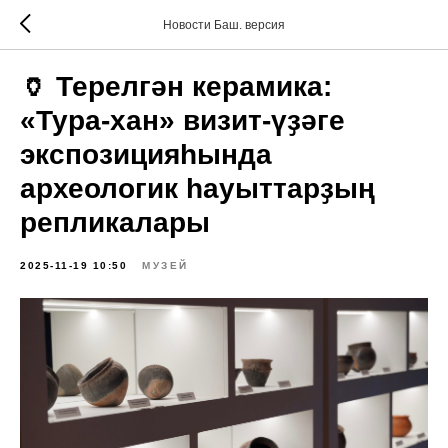
Новости Баш. версия
🏺 Терелгән керамика:
«Тура-хан» визит-үҙәге
экспозицияһында
археологик һауыттарҙың
репликалары
2025-11-19 10:50
МУЗЕЙ