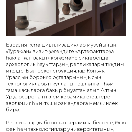
Евразия күсмә цивилизациялар музейының
«Тура-хан» визит-үҙәгендәге «Артефакттарҙа
һаҡланған ваҡыт» күргәҙмәһе сиктәрендә
археологик һауыттарҙың репликалары тәҡдим
ителде. Был реконструкциялар Көньяҡ
Уралдың боронғо оҫталарының ысын
технологияларын ҡулланып эшләнгән һәм
тамашасыларға баҡыр быуаттан алып Алтын
Урҙа осорона тиклем керамика етештереү
эволюцияһын яҡшыраҡ аңларға мөмкинлек
бирә.
Репликаларҙы боронғо керамика белгесе, Өфө
фән һәм технологиялар университетының