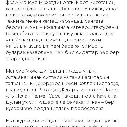
Өфөлә Мансур Мөхетдиновты Йорт мәсетенең
хәҙрәте булараҡ танып беләләр. Ул ижад иткән
графика әҫәрҙәре иҫ киткес. Унда классик
техника менән көмөш карандаш сәнғәте
берләшә. Уның ижадында изге архитектураны
һәм тәбиғәтте эске уйланыу аша тәрән аңлау
ята. Ислам традицияһында көмөш рухи
яҡтылыҡ, асыҡлыҡ һәм бәрәкәт символы
булараҡ ҡәҙерләнә, һәм был сифаттар һәр бер
әҫәрендә сағыла.
Мансур Мөхетдиновтың ижады уның
оҫтаханаһынан ситтә лә үҙ тамашасыларын
тапҡан. Уның әҫәрҙәре шәхси коллекцияларҙа,
шул иҫәптән Рәсәйҙең Юғары мөфтөйө Шәйех-
уль-Ислам Тәлғәт Сафа Тажетдиновта һаҡлана,
шулай уҡ сит илдәргә лә сәйәхәт иткән – бер
күсермәһе Иорданиялағы профессорҙа.
Был күргәҙмә көндәлек мәшәҡәттәрҙән туҡтап,