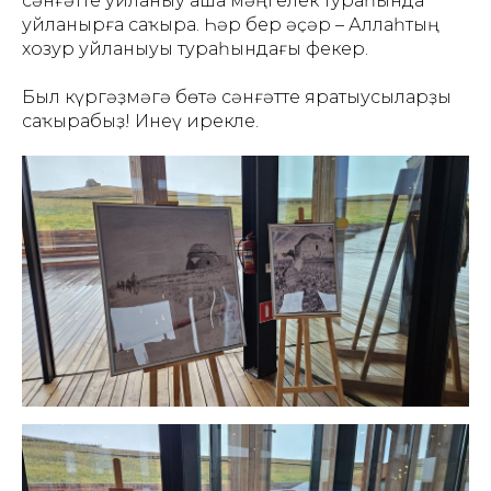
сәнғәтте уйланыу аша мәңгелек тураһында
уйланырға саҡыра. Һәр бер әҫәр – Аллаһтың
хозур уйланыуы тураһындағы фекер.
Был күргәҙмәгә бөтә сәнғәтте яратыусыларҙы
саҡырабыҙ! Инеү ирекле.