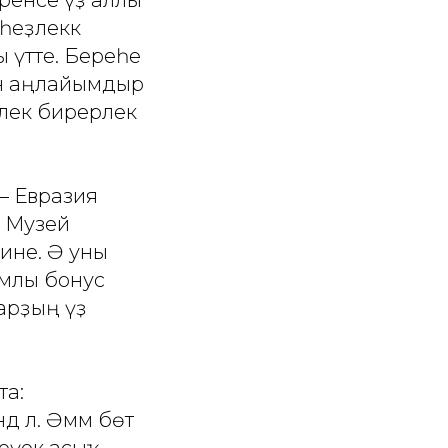
һеҙлеккә
 үтте. Береһе
ын аңлайымдыр
нлек бирерлек
 – Евразия
. Музей
 ине. Ә уны
ымлы бонус
арҙың үҙ
та:
 лә. Әммә бөтә
кеүек асыҡ