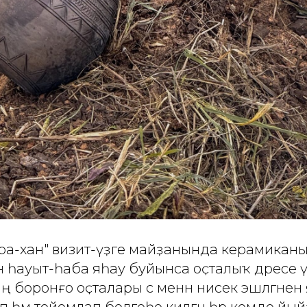
Тура-хан" визит-үҙәге майҙанында керамикан
 һауыт-һаба яһау буйынса оҫталыҡ дәресе ү
 боронғо оҫталары с менән нисек эшләгәне
үреп һәм тойомлап белгеһе килгән һәр кемде йый