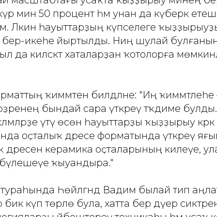
күрә мин 50 процент һәм унан да күберәк етеш
. Ләкин һауыттарҙың күпселеге ҡыҙҙырыуҙы
, бер-икеһе йыртылды. Ниңә шулай булған
ыл да киләсәктә хаталарҙан ҡотолорға мөмки
рматтың ҡиммәтен билдәләне: "Иң ҡиммәтлеһе
әрҙәренең бындай сара үткәреү тәҡдиме булды
мәләрҙе үтәү өсөн һауыттарҙы ҡыҙҙырыу кәрәк
нда оҫталыҡ дәресе форматында үткәреү яғ
 дәресенә керамика оҫталарының килеүе, ул
н бүлешеүе ҡыуандыра."
тураһында Һөйләгәндә Вадим былай тип аңла
бик күп төрлө була, хатта бер дәүер сиктәрендә
огияларҙы йәбештереү техникаһы һәм усаҡ 