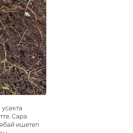
ы усаҡта
тте. Сара
н ябай ишетеп
ҙы.