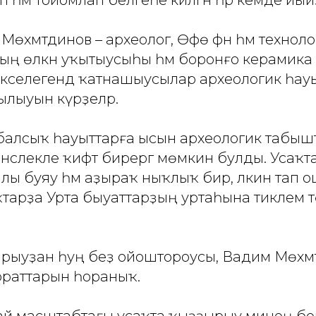
өхәмәтдинов – археолог, Өфө фән һәм технол
ың өлкән уҡытыусыһы һәм боронғо керамика
етәкселегендә ҡатнашыусылар археологик һа
ылыуын күрҙеләр.
балсыҡ һауыттарға ысын археологик табы
енсәлекле ҡиәфәт бирергә мөмкин булды. Усаҡ
лы буяу һәм аҙыраҡ ныҡлыҡ бирә, ләкин тап 
тарҙа Урта быуаттарҙың уртаһына тиклем т
ыуҙан һуң беҙ ойоштороусы, Вадим Мөхәмә
ҫораттарын һораныҡ.
дай масштабтағы усаҡта ҡыҙҙырыу минең бе