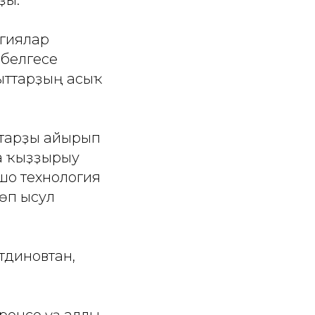
огиялар
 белгесе
уыттарҙың асыҡ
штарҙы айырып
та ҡыҙҙырыу
ошо технология
өп ысул
тдиновтан,
ренсе үҙ аллы