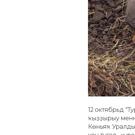
12 октябрьдә "
ҡыҙҙырыу менән
Көньяҡ Уралдың
кенә түгел, ә к