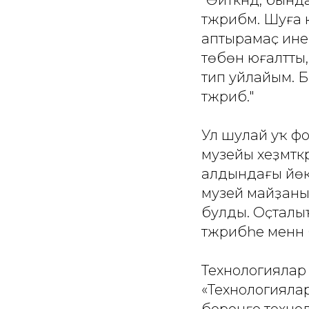
тәжрибәм. Шуға 
аптырамаҫ инем
төбөн юғалтты
тип уйлайым. Б
тәжрибә."
Ул шулай уҡ фо
музейы хеҙмәтк
алдындағы йөклә
музей майҙаны
булды. Оҫталыҡ
тәжрибәһе менә
Технологиялар 
«Технологиялар 
боронғо технол