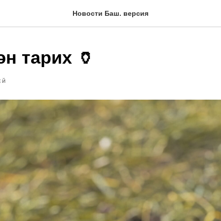
Новости Баш. версия
н тарих 🏺
ЕЙ