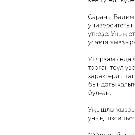
Сараны Вадим М
университетын
үткәрҙе. Уның 
усаҡта ҡыҙҙыр
Ут ярҙамында 
торған теүәл үҙ
характерлы тап
бындағы халыҡ
булған.
Уңышлы ҡыҙҙыр
уның шәхси тәь
"Әйткәндә, бын