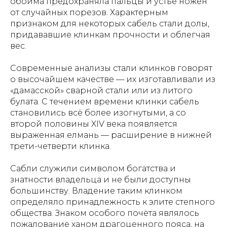
обойма предохраняла пальцы и устье ножен
от случайных порезов. Характерным
признаком для некоторых сабель стали долы,
придававшие клинкам прочности и облегчая
вес.
Современные анализы стали клинков говорят
о высочайшем качестве — их изготавливали из
«дамасской» сварной стали или из литого
булата. С течением времени клинки сабель
становились всё более изогнутыми, а со
второй половины XIV века появляется
выраженная елмань — расширение в нижней
трети-четверти клинка.
Сабли служили символом богатства и
знатности владельца и не были доступны
большинству. Владение таким клинком
определяло принадлежность к элите степного
общества. Знаком особого почёта являлось
пожалование ханом драгоценного пояса, на