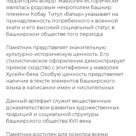
территория вокруг мавзолея исторически
являлась родовым некрополем башкир
племени Кобау. Титул «батыр» указывает на
принадлежность погребенного к военной
знати и его высокий социальный статус в
башкирском обществе того периода.
Памятник представляет значительную
культурно-историческую ценность. Его
стилистическое оформление демонстрирует
прямое сходство с эпитафиями у мавзолея
Хусейн-бека. Особую ценность представляет
наличие в тексте элементов башкирского
языка в написании имён и числительных.
Данный артефакт служит вещественным
доказательством развитых художественных
традиций и социальной структуры
башкирского общества XVII века.
Памятник доступен для осмотра всеми