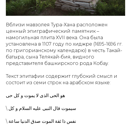
Вблизи мавзолея Тура-Хана расположен
ценный эпиграфический памятник –
намогильная плита XVII века. Она была
установлена в 1107 году по хиджре (1695-1696 гг.
по григорианскому календарю) в честь Такай-
батыра, сына Телякай-бия, видного
представителя башкирского рода Кобау.
Текст эпитафии содержит глубокий смысл и
состоит из семи строк на арабском языке:
هو الحی الذی لا يموت و كل حی
\ سيموت قال النبی عليه السلام و كل
\ نفس ذا ئقة الموت صدق الدنیا ساعة