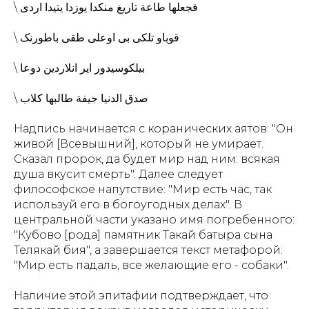
\ فجعلها طاعة تاریغ منکدا یوزدا یتیدا اردی
\ قوباو تلکی بی اوعلی طقی باطورنک
\ بیلکوسیدور ایر انلاردین دوعا
\ صدق الدنیا جیفة طالبها کلاب
Надпись начинается с коранических аятов: "Он
живой [Всевышний], который не умирает.
Сказал пророк, да будет мир над ним: всякая
душа вкусит смерть". Далее следует
философское напутствие: "Мир есть час, так
используй его в богоугодных делах". В
центральной части указано имя погребенного:
"Кубово [рода] памятник Такай батыра сына
Телякай бия", а завершается текст метафорой:
"Мир есть падаль, все желающие его - собаки".
Наличие этой эпитафии подтверждает, что