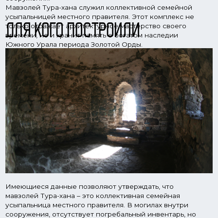
Имеющиеся данные позволяют утверждать, что
мавзолей Тура-хана – это коллективная семейная
усыпальница местного правителя. В могилах внутри
сооружения, отсутствует погребальный инвентарь, но
при этом фиксируются остатки жертвы в виде частей
туши животного. Как отмечалось, это достаточно
унифицированный раннемусульманский обряд
захоронения, характерный для нашего региона, но при
этом тут проявляются отличия от ортодоксального
мусульманского похоронного ритуала (отсутствие
подбоев-ляхетов, наличие гробов-табутов,
захоронения в одежде, следы тризн в могиле и т.д.).
Архитектура мавзолея