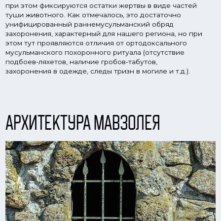
Анализируя архитектуру каменных мавзолеев,
некоторые археологи связывают каменные мавзолеи
Урало-Поволжья с малоазийской архитектурной
школой, рассматриваемой исследователями как одной
из самых значительных и ярких в мусульманской
архитектуре. Соединив в себе элементы зодчества
христианских стран Армении, Византии и Сирии,
архитектура Малой Азии (Анатолии) уже в
сельджукское время становится достаточно
самобытной и оказывает влияние на сопредельные
регионы, такие как Крым и страны Закавказья.