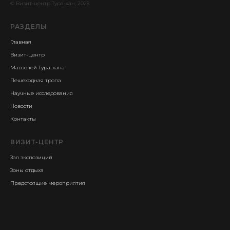
© Визит-центр Тура-хан, 2025
РАЗДЕЛЫ
Главная
Визит-центр
Мавзолей Тура-хана
Пешеходная тропа
Научные исследования
Новости
Контакты
ВИЗИТ-ЦЕНТР
Зал экспозиций
Зоны отдыха
Предстоящие мероприятия