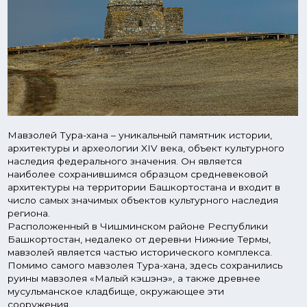
Мавзолей Тура-хана – уникальный памятник истории,
архитектуры и археологии XIV века, объект культурного
наследия федерального значения. Он является
наиболее сохранившимся образцом средневековой
архитектуры на территории Башкортостана и входит в
число самых значимых объектов культурного наследия
региона.
Расположенный в Чишминском районе Республики
Башкортостан, недалеко от деревни Нижние Термы,
мавзолей является частью исторического комплекса.
Помимо самого мавзолея Тура-хана, здесь сохранились
руины мавзолея «Малый кэшэнэ», а также древнее
мусульманское кладбище, окружающее эти
сооружения.
Мавзолей Тура-хана служил коллективной семейной
усыпальницей местного правителя. Этот комплекс не
Для кого построили
только отражает архитектурное мастерство своего
времени, но и хранит память о богатом наследии
Южного Урала периода Золотой Орды.