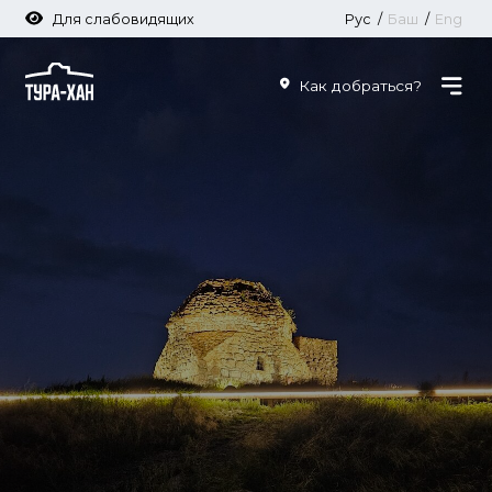
Для слабовидящих
Рус
/
Баш
/
Eng
Как добраться?
Мавзолей