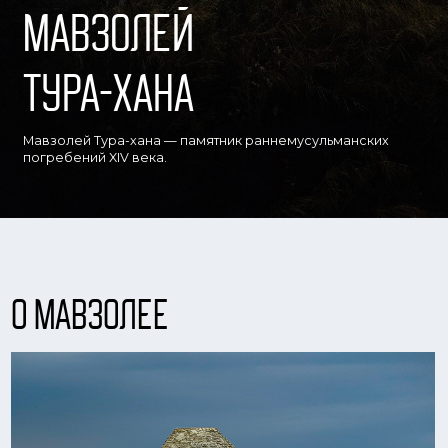
Тура-хана
Мавзолей Тура-хана — памятник раннемусульманских
погребений XIV века.
О мавзолее