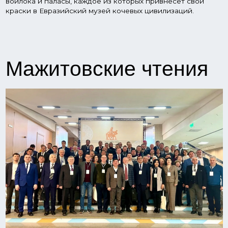
В Уфе 20-21 ноября проходила международная научно-
практическая конференция «Кочевой мир Центральной
Евразии в древности и средневековье» (III Мажитовские
чтения).
В Мажитовских чтениях участвуют более ста ученых и
специалистов, в том числе из Азербайджана, Казахстана,
Кыргызстана, Турции, Узбекистана и ведущих институтов
страны. Цель конференции — обсуждение с
отечественными и зарубежными учеными актуальных
задач древней и средневековой археологии
Центральной Евразии, а также реализации проекта
Евразийского музея кочевых цивилизаций.
Конференция посвящена 90-летию со дня рождения
выдающегося ученого, историка, которого считают
одним из создателей башкирской археологической
науки — Нияза Мажитова. Благодаря трудам Мажитова
сегодня Башкортостан — один из самых интересных
регионов на археологической карте страны, и в