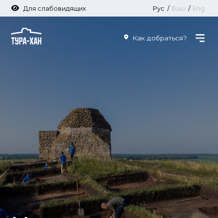
Для слабовидящих
Рус
/
Баш
/
Eng
Как добраться?
Научные