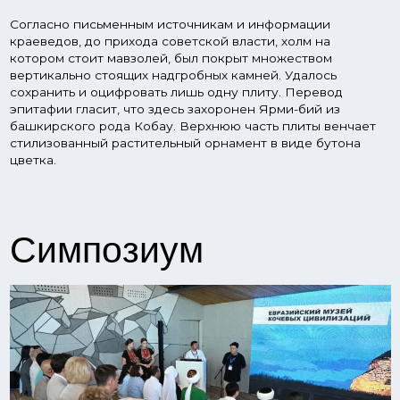
Симпозиум
Симпозиум, начавшийся с посещения гостями визит-
центра Евразийского музея кочевых цивилизаций,
геопарка «Торатау» и ознакомления с музеями и
достопримечательными местами Уфы, завершился
выставкой в музейном комплексе «Шульган-Таш».