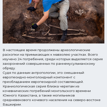
В настоящее время продолжены археологические
раскопки на примыкающих к мавзолею участках. Всего
изучено 24 погребения, среди которых выделяется серия
захоронений совершенных по раннемусульманскому
обряду.
Судя по данным антропологии, это смешанный
европеоидно-монголоидный компонент с
преобладанием европеоидной составляющей.
Краниологическая серия близка черепам из
кочевнических погребений монгольского времени
Южного Казахстана, а также могильников
средневекового кочевого населения на северо-востоке
Башкирии.
Согласно письменным источникам и информации
краеведов, до прихода советской власти, холм на
котором стоит мавзолей, был покрыт множеством
вертикально стоящих надгробных камней. Удалось
сохранить и оцифровать лишь одну плиту. Перевод
эпитафии гласит, что здесь захоронен Ярми-бий из
башкирского рода Кобау. Верхнюю часть плиты венчает
стилизованный растительный орнамент в виде бутона
цветка.