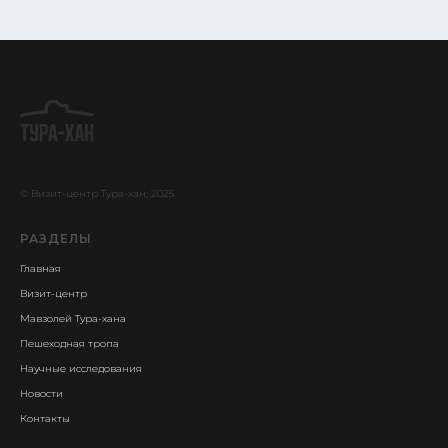
© Визит-центр Тура-хан, 2025
РАЗДЕЛЫ
Главная
Визит-центр
Мавзолей Тура-хана
Пешеходная тропа
Научные исследования
Новости
Контакты