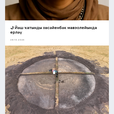
🌙 Йәш ҡатынды хөсәйенбәк мавзолейында
ерләү
28.10.2025