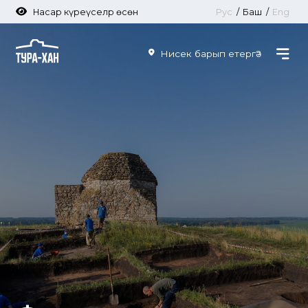
Насар күреүселәр өсөн
Рус
/
Баш
/
Eng
Нисек барып етергә?
Фәнни