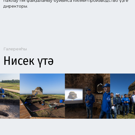
Яңылыҡтар
Нимә яңылыҡ?