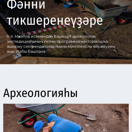
тикшеренеүҙәре
Н.А. Мәжитов исемендәге Башҡорт археологик
экспедицияһының ғилми программаһын тормошҡа
ашырыу сиктәрендә ҡомартҡыны комплекслы өйрәнеүҙең
яңы этабы башлана.
Археологияһы