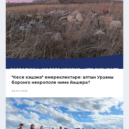
"Кесе кэшэнэ" емереклектәре: алтын Урҙаның
боронғо некрополе нимә йәшерә?
28.10.2025