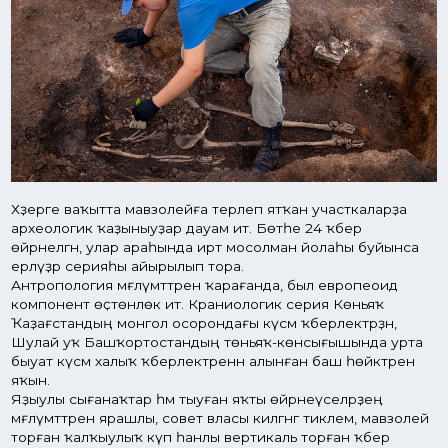
Хәҙерге ваҡытта мавзолейға терәлеп ятҡан участкаларҙа
археологик ҡаҙыныуҙар дауам итә. Бөтәһе 24 ҡәбер
өйрәнелгән, улар араһында иртә мосолман йолаһы буйынса
ерләүҙәр серияһы айырылып тора.
Антропология мәғлүмәттәренә ҡарағанда, был европеоид
компонент өҫтөнлөк итә. Краниологик серия Көньяҡ
Ҡаҙағстандың монгол осорондағы күсмә ҡәберлектәрҙән,
Шулай уҡ Башҡортостандың төньяҡ-көнсығышында урта
быуат күсмә халыҡ ҡәберлектәренән алынған баш һөйәктәренә
яҡын.
Яҙыулы сығанаҡтар һәм тыуған яҡты өйрәнеүселәрҙең
мәғлүмәттәренә ярашлы, совет власы килгәнгә тиклем, мавзолей
торған ҡалҡыулыҡ күп һанлы вертикаль торған ҡәбер
таштары менән ҡапланған булған. Бер генә плитаны һаҡлап
алып ҡалырға һәм цифрлаштырырға мөмкин була.
Эпитафияның тәржемәһендә бында башҡорт кобау
родаынан Ярми-бий ерләнгән тип әйтелә. Плитаның өҫкө
өлөшөн сәскә төймәһе рәүешендәге стильләштерелгән үҫемлек
орнаменты тамамлай.