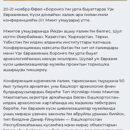
тип билдәләне Данир Ғәйнуллин — Башҡортостан
Республикаһының күсемһеҙ мәҙәни мираҫ объекттарын
һаҡлау һәм файҙаланыу буйынса ғилми-производство үҙәге
директоры.
Галереяһы
Нисек үтә