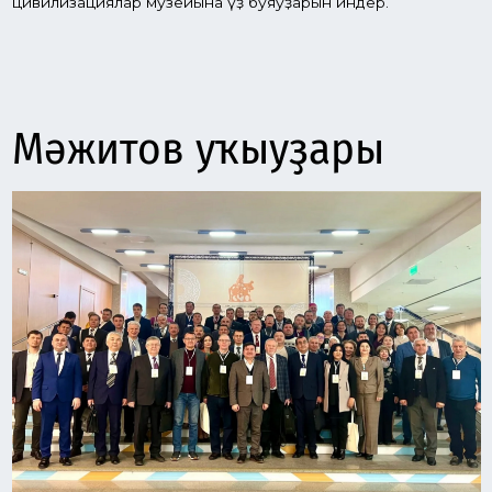
20-21 ноябрҙә Өфөлә «Боронғо Һәм урта быуаттарҙа Үҙәк
Евразияның Күсмә донъяһы» халыҡ-ара ғилми-ғәмәли
конференцияһы (III Мәжит уҡыуҙары) үтте.
Мәжитов уҡыуҙарында Йөҙҙән ашыу ғалим һәм белгес, Шул
иҫәптән Әзербайжан, Ҡаҙағстан, Ҡырғыҙстан, Төркиә,
Үзбәкстан һәм илдең алдынғы институттары ҡатнаша.
Конференцияның маҡсаты-Ватан һәм сит ил ғалимдары
менән Үҙәк Евразияның боронғо һәм урта быуат
археологияһының көнүҙәк мәсьәләләрен, Шулай уҡ Евразия
күсмә цивилизациялар музейы проектын тормошҡа
ашырыуҙы тикшереү.
Конференция күренекле ғалим, тарихсының тыуыуына 90
йыл тулыуға арналған, уны башҡорт археология фәнен
булдырыусыларҙың береһе Тип Иҫәпләйҙәр-Нияз Мәжитов.
Мәжитовтың хеҙмәттәре арҡаһында Бөгөн Башҡортостан-
илдең археологик картаһында иң ҡыҙыҡлы төбәктәрҙең
береһе, Һәм Евразия күсмә цивилизациялар музейында
уның мираҫы үҙенең законлы һәм абруйлы урынын биләйәсәк,