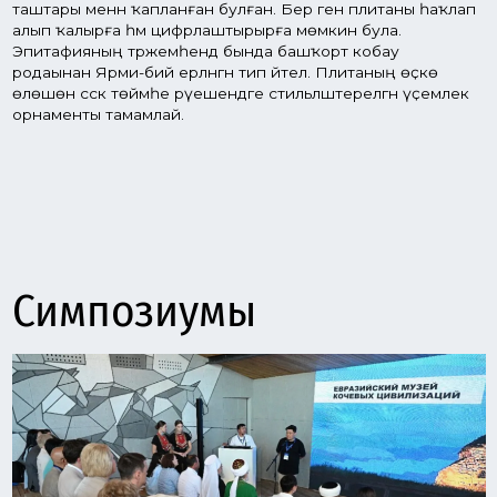
Симпозиумы
Ҡунаҡтарҙың Евразия күсмә цивилизациялар музейының
визит-үҙәгенә, «Торатау» геопаркына барыуынан Һәм
Өфөнөң музейҙары һәм иҫтәлекле урындары менән
танышыуҙан башланған Симпозиум «Шүлгәнташ»музей
комплексында күргәҙмә менән тамамланды.