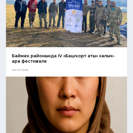
Баймаҡ районында IV «Башҡорт аты» халыҡ-
ара фестивале
28.10.2025