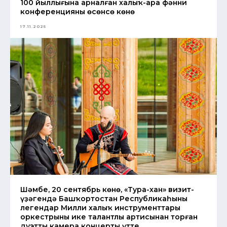
100 йыллығына арналған халыҡ-ара фәнни
конференцияның өсөнсө көнө
17.11.2025
Шәмбе, 20 сентябрь көнө, «Тура-хан» визит-
үҙәгендә Башҡортостан Республикаһының
легендар Милли халыҡ инструменттары
оркестрының ике талантлы артисынан торған
дуэттың камера концерты үтте.