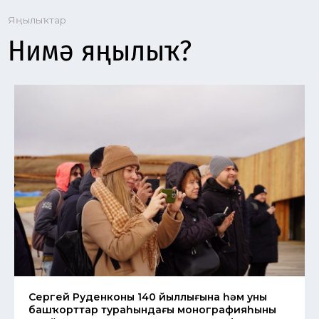
Сергей Руденконың 140 йыллығына һәм уның
башҡорттар тураһындағы монографияһының