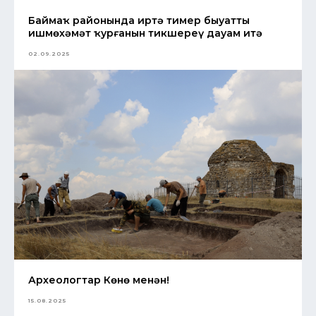
Баймаҡ районында иртә тимер быуаттың
ишмөхәмәт ҡурғанын тикшереү дауам итә
02.09.2025
Археологтар Көнө менән!
15.08.2025