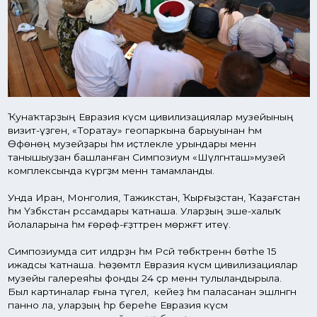
Унда Иран, Монголия, Тажикстан, Ҡырғыҙстан, Ҡаҙағстан
һәм Үзбәкстан рәссамдары ҡатнаша. Уларҙың эше-халыҡ
йолаларына һәм ғөрөф-ғәҙәттәренә мөрәжәғәт итеү.
Симпозиумда сит илдәрҙән һәм Рәсәй төбәктәренән бөтәһе 15
ижадсы ҡатнаша. Һөҙөмтәлә Евразия күсмә цивилизациялар
музейы галереяһы фонды 24 әҫәр менән тулыландырыла.
Был картиналар ғына түгел, ә кейеҙ һәм паласанан эшләнгән
панно ла, уларҙың һәр береһе Евразия күсмә
цивилизациялар музейына үҙ буяуҙарын индерә.
Мәжитов уҡыуҙары