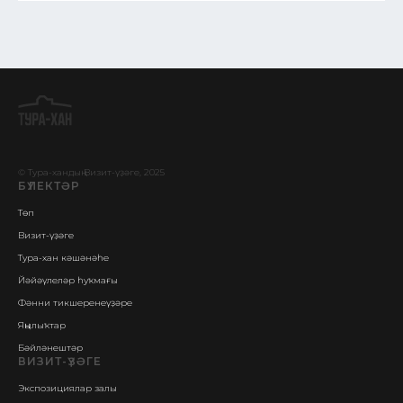
© Тура-хандың Визит-үҙәге, 2025
БҮЛЕКТӘР
Төп
Визит-үҙәге
Тура-хан кәшәнәһе
Йәйәүлеләр һуҡмағы
Фәнни тикшеренеүҙәре
Яңылыҡтар
Бәйләнештәр
ВИЗИТ-ҮҘӘГЕ
Экспозициялар залы