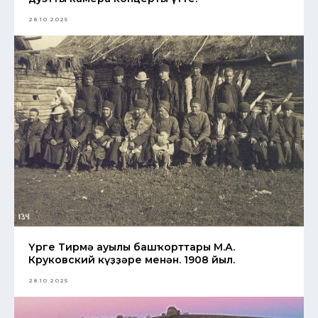
28.10.2025
Үрге Тирмә ауылы башҡорттары М.А.
Круковский күҙҙәре менән. 1908 йыл.
28.10.2025